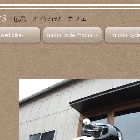
es
広島 ﾊﾞｲｸｼｮｯﾌﾟ カフェ
used bikes
motor cycle Products
motor cycle