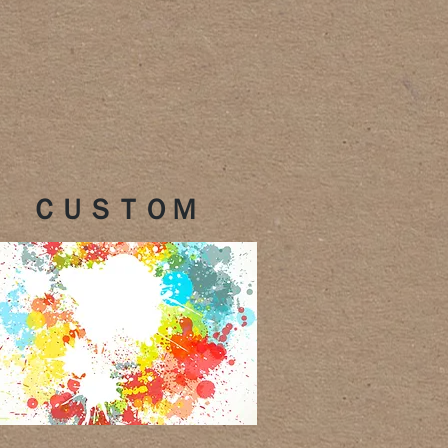
​ＣＵＳＴＯＭ