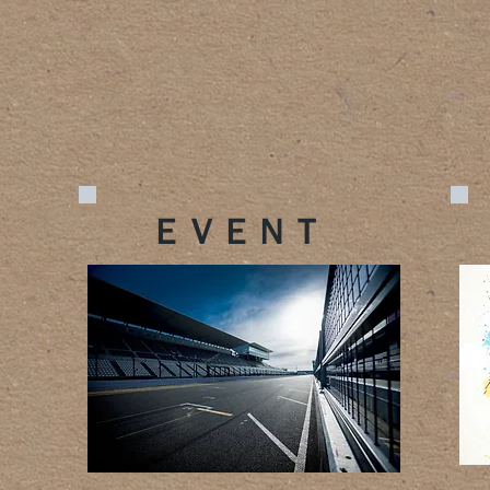
ＥＶＥＮＴ