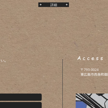
詳細
A c c e s s
さい。
〒793-0024
​
東広島市西条町御薗