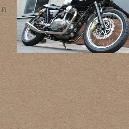
があ
、
、
​