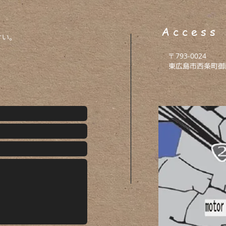
A c c e s s
さい。
〒793-0024
​
東広島市西条町御薗