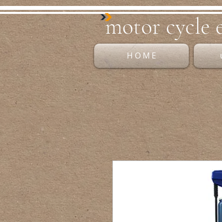
mo​tor cycle 
H O M E