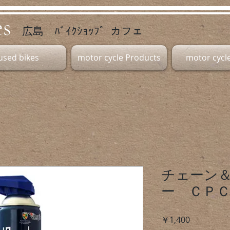
es
広島 ﾊﾞｲｸｼｮｯﾌﾟ カフェ
used bikes
motor cycle Products
motor cycle
チェーン
ー ＣＰ
価
￥1,400