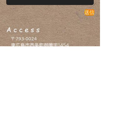
送信
A c c e s s
〒793-0024
​
東広島市西条町御薗宇1454
利用規約