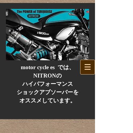
mo​tor cycle es
広島
ﾊﾞｲｸｼｮｯﾌﾟ カフェ
motor cycle es では、​
NITRONの
ハイパフォーマンス
ショックアブソーバーを
オススメしています。