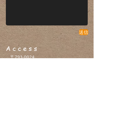
送信
A c c e s s
〒793-0024
​
東広島市西条町御薗宇1454