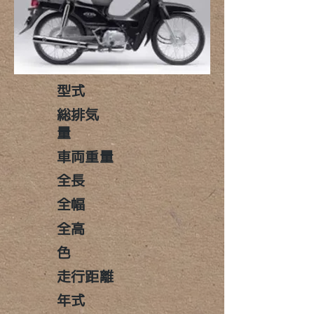
​型式
​総排気
量
車両重量
全長
全幅
全高
色
走行距離
年式