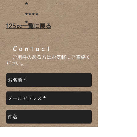
*
****
*
​125㏄一覧に戻る
​ C o n t a c t
ご用件のある方はお気軽にご連絡く
ださい。