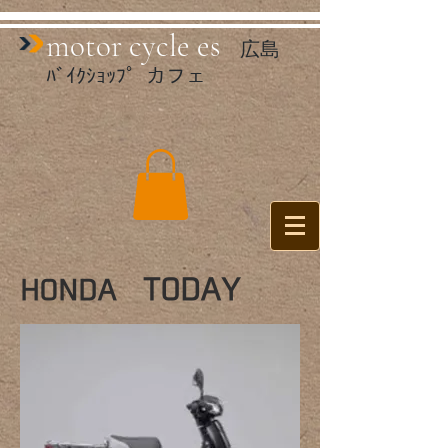
mo​tor cycle es
広島
ﾊﾞｲｸｼｮｯﾌﾟ カフェ
TODAY
HONDA