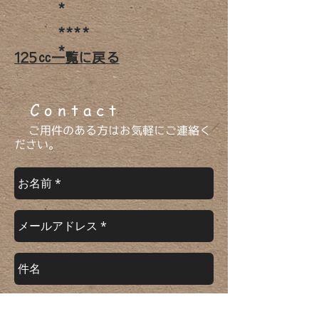
*
****
*
​125㏄一覧に戻る
​ C o n t a c t
ご用件のある方はお気軽にご連絡く
ださい。