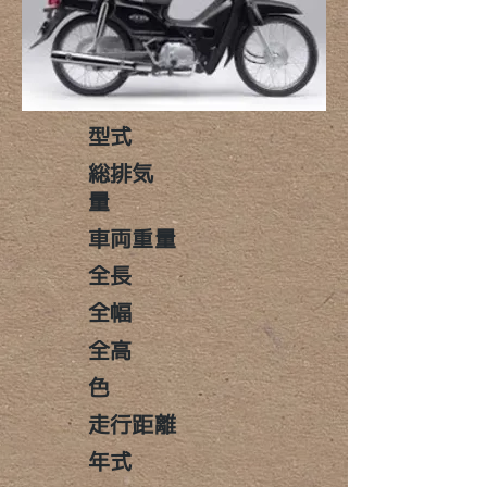
​型式
​総排気
量
車両重量
全長
全幅
全高
色
走行距離
年式