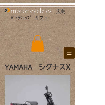
mo​tor cycle es
広島
ﾊﾞｲｸｼｮｯﾌﾟ カフェ
シグナスX
YAMAHA